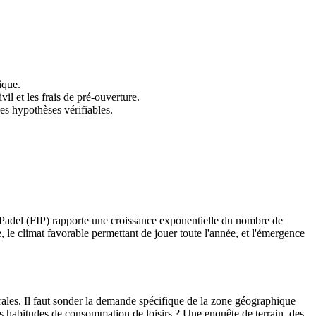
ique.
il et les frais de pré-ouverture.
des hypothèses vérifiables.
e Padel (FIP) rapporte une croissance exponentielle du nombre de
te, le climat favorable permettant de jouer toute l'année, et l'émergence
ales. Il faut sonder la demande spécifique de la zone géographique
eurs habitudes de consommation de loisirs ? Une enquête de terrain, des