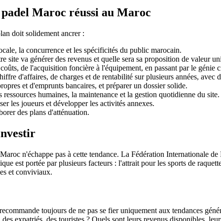
e padel Maroc réussi au Maroc
plan doit solidement ancrer :
le, la concurrence et les spécificités du public marocain.
 site va générer des revenus et quelle sera sa proposition de valeur un
oûts, de l'acquisition foncière à l'équipement, en passant par le génie civ
iffre d'affaires, de charges et de rentabilité sur plusieurs années, avec 
propres et d'emprunts bancaires, et préparer un dossier solide.
es ressources humaines, la maintenance et la gestion quotidienne du site.
ser les joueurs et développer les activités annexes.
borer des plans d'atténuation.
nvestir
e Maroc n'échappe pas à cette tendance. La Fédération Internationale d
que est portée par plusieurs facteurs : l'attrait pour les sports de raquet
es et conviviaux.
e recommande toujours de ne pas se fier uniquement aux tendances génér
s, des expatriés, des touristes ? Quels sont leurs revenus disponibles, l