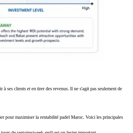
à ses clients et en tirer des revenus. Il ne s'agit pas seulement de
ier pour maximiser la rentabilité padel Maroc. Voici les principales
s, jours de semaine/week-end) est un levier important.