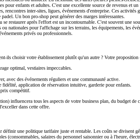
es pour enfants et adultes. C'est une excellente source de revenus et un 
 rencontres inter-sites, ligues, événements d'entreprise. Ces activités gén
de padel. Un bon pro-shop peut générer des marges intéressantes.
se restaurer après l'effort est un incontournable. C'est souvent une sourc
ou nationales pour l'affichage sur les terrains, les équipements, les év
 événements privés ou professionnels.
nt-ils choisir votre établissement plutôt qu'un autre ? Votre proposition d
rage optimal, vestiaires impeccables.
uver, avec des événements réguliers et une communauté active.
délité, application de réservation intuitive, garderie pour enfants.
rix compétitif.
ion) influencera tous les aspects de votre business plan, du budget de 
'exceller dans cette offre.
définir une politique tarifaire juste et rentable. Les coûts se divisent 
 (consommables, salaires du personnel saisonnier ou à l'heure, électricité