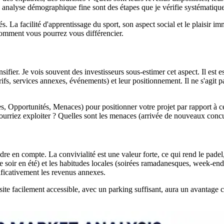
une analyse démographique fine sont des étapes que je vérifie systématiqu
s. La facilité d'apprentissage du sport, son aspect social et le plaisir i
 comment vous pourrez vous différencier.
fier. Je vois souvent des investisseurs sous-estimer cet aspect. Il est ess
arifs, services annexes, événements) et leur positionnement. Il ne s'agit p
, Opportunités, Menaces) pour positionner votre projet par rapport à c
 pourriez exploiter ? Quelles sont les menaces (arrivée de nouveaux con
re en compte. La convivialité est une valeur forte, ce qui rend le padel,
le soir en été) et les habitudes locales (soirées ramadanesques, week-end
ificativement les revenus annexes.
ite facilement accessible, avec un parking suffisant, aura un avantage cer