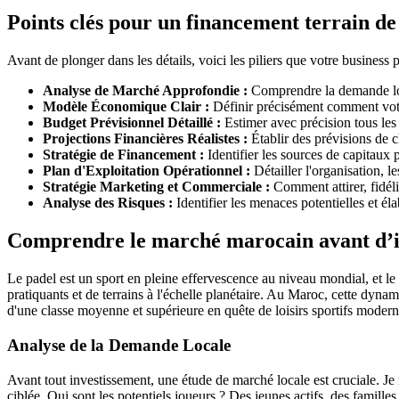
Points clés pour un financement terrain d
Avant de plonger dans les détails, voici les piliers que votre business 
Analyse de Marché Approfondie :
Comprendre la demande loca
Modèle Économique Clair :
Définir précisément comment votre
Budget Prévisionnel Détaillé :
Estimer avec précision tous les c
Projections Financières Réalistes :
Établir des prévisions de ch
Stratégie de Financement :
Identifier les sources de capitaux 
Plan d'Exploitation Opérationnel :
Détailler l'organisation, l
Stratégie Marketing et Commerciale :
Comment attirer, fidéli
Analyse des Risques :
Identifier les menaces potentielles et éla
Comprendre le marché marocain avant d’i
Le padel est un sport en pleine effervescence au niveau mondial, et l
pratiquants et de terrains à l'échelle planétaire. Au Maroc, cette dynami
d'une classe moyenne et supérieure en quête de loisirs sportifs modern
Analyse de la Demande Locale
Avant tout investissement, une étude de marché locale est cruciale. J
ciblée. Qui sont les potentiels joueurs ? Des jeunes actifs, des famille