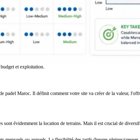
 budget et exploitation.
adel Maroc. Il définit comment votre site va créer de la valeur, l'offrir 
s sont évidemment la location de terrains. Mais il est crucial de diversif
ts mensuels ou annuels. La flexibilité des tarifs (heures pleines/creuse