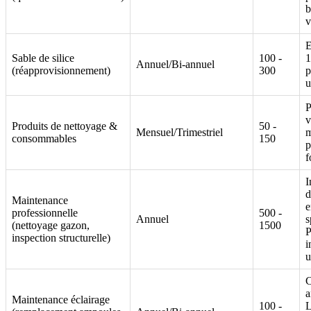
b
v
E
Sable de silice
100 -
1
Annuel/Bi-annuel
(réapprovisionnement)
300
p
u
P
v
Produits de nettoyage &
50 -
Mensuel/Trimestriel
m
consommables
150
p
f
I
d
Maintenance
e
professionnelle
500 -
Annuel
s
(nettoyage gazon,
1500
P
inspection structurelle)
i
u
C
a
Maintenance éclairage
100 -