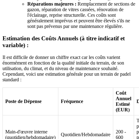
Réparations majeures :
Remplacement de sections de
gazon, réparation de vitres cassées, rénovation de
l'éclairage, reprise structurelle. Ces coûts sont
généralement imprévus et peuvent être élevés s'ils ne
sont pas prévenus par une maintenance régulière.
Estimation des Coûts Annuels (à titre indicatif et
variable) :
Il est difficile de donner un chiffre exact car les coûts varient
énormément en fonction de la qualité initiale du terrain, de son
utilisation, du climat, et du niveau de maintenance souhaité.
Cependant, voici une estimation générale pour un terrain de padel
standard :
Coût
Annuel
Poste de Dépense
Fréquence
D
Estimé
(EUR)
T
p
Main-d'œuvre interne
200 -
p
Quotidien/Hebdomadaire
(quotidien/hebdomadaire)
600
p