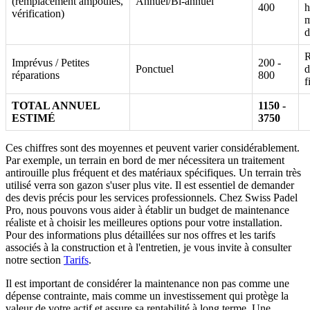
(remplacement ampoules,
Annuel/Bi-annuel
400
h
vérification)
m
d
R
Imprévus / Petites
200 -
Ponctuel
d
réparations
800
f
TOTAL ANNUEL
1150 -
ESTIMÉ
3750
Ces chiffres sont des moyennes et peuvent varier considérablement.
Par exemple, un terrain en bord de mer nécessitera un traitement
antirouille plus fréquent et des matériaux spécifiques. Un terrain très
utilisé verra son gazon s'user plus vite. Il est essentiel de demander
des devis précis pour les services professionnels. Chez Swiss Padel
Pro, nous pouvons vous aider à établir un budget de maintenance
réaliste et à choisir les meilleures options pour votre installation.
Pour des informations plus détaillées sur nos offres et les tarifs
associés à la construction et à l'entretien, je vous invite à consulter
notre section
Tarifs
.
Il est important de considérer la maintenance non pas comme une
dépense contrainte, mais comme un investissement qui protège la
valeur de votre actif et assure sa rentabilité à long terme. Une