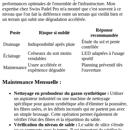
performances optimales de l'ensemble de l'infrastructure. Mon
expertise chez Swiss Padel Pro m'a montré que c'est souvent à ce
niveau que l'on fait la différence entre un terrain qui vieillit bien et
un terrain qui subit une dégradation accélérée.
Réponse
Poste
Risque si oublié
recommandée
Étude du sol et pente
Drainage
Indisponibilité après pluie
contrôlée
Créneaux du soir moins
LED adaptées à l'usage
Éclairage
vendables
sportif
Usure accélérée et
Planning préventif dès
Maintenance
expérience dégradée
l'ouverture
Maintenance Mensuelle :
Nettoyage en profondeur du gazon synthétique :
Utiliser
un aspirateur industriel ou une machine de nettoyage
spécifique pour gazon synthétique afin d'éliminer la poussière,
les fibres usées, et les débris incrustés qui ne partent pas avec
un simple brossage. Cette opération permet également de
vérifier l'état des fibres et la répartition du sable.
Vérification du niveau de sable :
Le sable de silice s'érode
ou se compacte avec le temps. Il est important de vérifier le