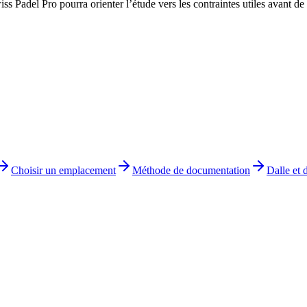
s Padel Pro pourra orienter l’étude vers les contraintes utiles avant de c
Choisir un emplacement
Méthode de documentation
Dalle et 