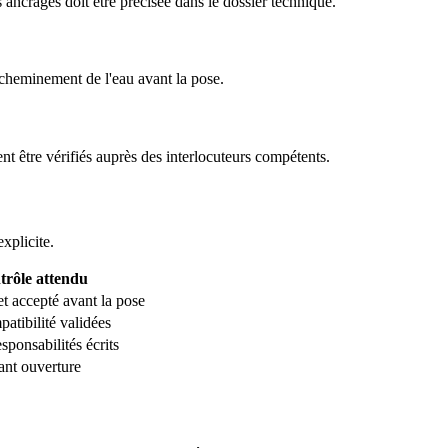
es ancrages doit être précisée dans le dossier technique.
u cheminement de l'eau avant la pose.
vent être vérifiés auprès des interlocuteurs compétents.
xplicite.
trôle attendu
et accepté avant la pose
patibilité validées
sponsabilités écrits
ant ouverture