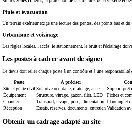
Sur les zones côtières, la protection de la structure, de la visserie et d
Pluie et évacuation
Un terrain extérieur exige une lecture des pentes, des points bas et d
Urbanisme et voisinage
Les règles locales, l'accès, le stationnement, le bruit et l'éclairage doi
Les postes à cadrer avant de signer
Le devis doit relier chaque poste à un contrôle et à une responsabilité e
Poste
À préciser
Con
Site et génie civil
Sol, niveaux, dalle, drainage, accès
Support prêt 
Équipement
Structure, vitrage, gazon, filet, LED
Fiches et com
Chantier
Transport, levage, pose, alimentation
Planning et re
Réception
Essais, réserves, documents, entretien
Validation av
Obtenir un cadrage adapté au site