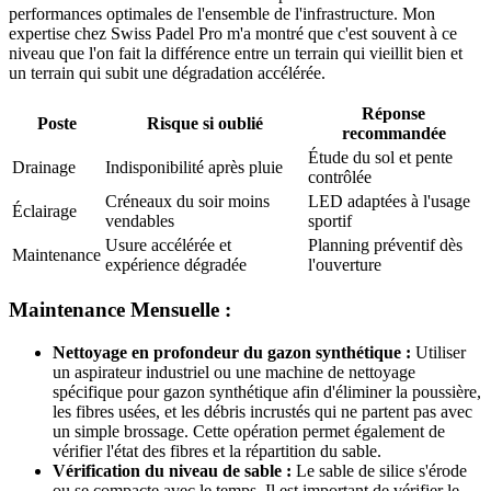
performances optimales de l'ensemble de l'infrastructure. Mon
expertise chez Swiss Padel Pro m'a montré que c'est souvent à ce
niveau que l'on fait la différence entre un terrain qui vieillit bien et
un terrain qui subit une dégradation accélérée.
Réponse
Poste
Risque si oublié
recommandée
Étude du sol et pente
Drainage
Indisponibilité après pluie
contrôlée
Créneaux du soir moins
LED adaptées à l'usage
Éclairage
vendables
sportif
Usure accélérée et
Planning préventif dès
Maintenance
expérience dégradée
l'ouverture
Maintenance Mensuelle :
Nettoyage en profondeur du gazon synthétique :
Utiliser
un aspirateur industriel ou une machine de nettoyage
spécifique pour gazon synthétique afin d'éliminer la poussière,
les fibres usées, et les débris incrustés qui ne partent pas avec
un simple brossage. Cette opération permet également de
vérifier l'état des fibres et la répartition du sable.
Vérification du niveau de sable :
Le sable de silice s'érode
ou se compacte avec le temps. Il est important de vérifier le