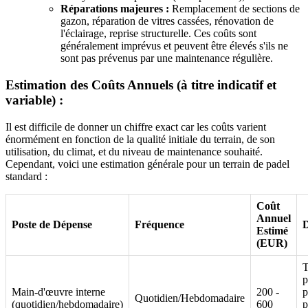
Réparations majeures :
Remplacement de sections de
gazon, réparation de vitres cassées, rénovation de
l'éclairage, reprise structurelle. Ces coûts sont
généralement imprévus et peuvent être élevés s'ils ne
sont pas prévenus par une maintenance régulière.
Estimation des Coûts Annuels (à titre indicatif et
variable) :
Il est difficile de donner un chiffre exact car les coûts varient
énormément en fonction de la qualité initiale du terrain, de son
utilisation, du climat, et du niveau de maintenance souhaité.
Cependant, voici une estimation générale pour un terrain de padel
standard :
Coût
Annuel
Poste de Dépense
Fréquence
D
Estimé
(EUR)
T
p
Main-d'œuvre interne
200 -
p
Quotidien/Hebdomadaire
(quotidien/hebdomadaire)
600
p