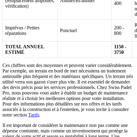
(remplacement ampoules,
Annuel/Bi-annuel
400
h
vérification)
m
d
R
Imprévus / Petites
200 -
Ponctuel
d
réparations
800
f
TOTAL ANNUEL
1150 -
ESTIMÉ
3750
Ces chiffres sont des moyennes et peuvent varier considérablement.
Par exemple, un terrain en bord de mer nécessitera un traitement
antirouille plus fréquent et des matériaux spécifiques. Un terrain très
utilisé verra son gazon s'user plus vite. Il est essentiel de demander
des devis précis pour les services professionnels. Chez Swiss Padel
Pro, nous pouvons vous aider à établir un budget de maintenance
réaliste et à choisir les meilleures options pour votre installation.
Pour des informations plus détaillées sur nos offres et les tarifs
associés à la construction et à l'entretien, je vous invite à consulter
notre section
Tarifs
.
Il est important de considérer la maintenance non pas comme une
dépense contrainte, mais comme un investissement qui protège la
valeur de votre actif et assure sa rentabilité à long terme. Une