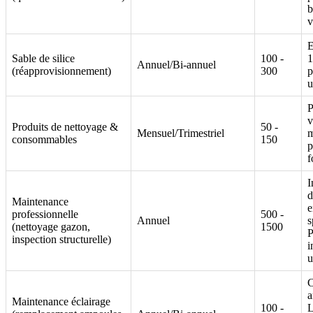
b
v
E
Sable de silice
100 -
1
Annuel/Bi-annuel
(réapprovisionnement)
300
p
u
P
v
Produits de nettoyage &
50 -
Mensuel/Trimestriel
m
consommables
150
p
f
I
d
Maintenance
e
professionnelle
500 -
Annuel
s
(nettoyage gazon,
1500
P
inspection structurelle)
i
u
C
a
Maintenance éclairage
100 -